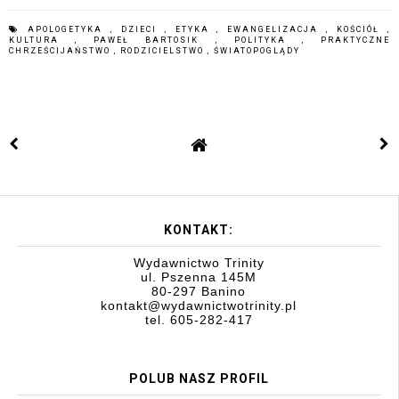
APOLOGETYKA
,
DZIECI
,
ETYKA
,
EWANGELIZACJA
,
KOŚCIÓŁ
,
KULTURA
,
PAWEŁ BARTOSIK
,
POLITYKA
,
PRAKTYCZNE
CHRZEŚCIJAŃSTWO
,
RODZICIELSTWO
,
ŚWIATOPOGLĄDY
KONTAKT:
Wydawnictwo Trinity
ul. Pszenna 145M
80-297 Banino
kontakt@wydawnictwotrinity.pl
tel. 605-282-417
POLUB NASZ PROFIL