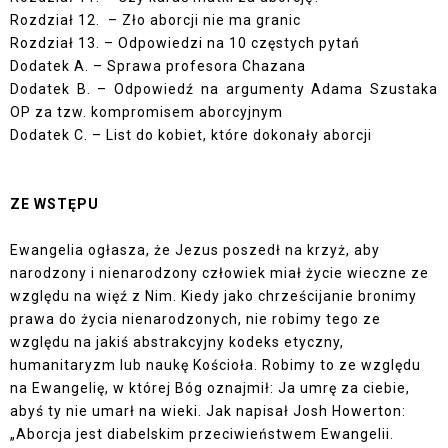
Rozdział 12. – Zło aborcji nie ma granic
Rozdział 13. – Odpowiedzi na 10 częstych pytań
Dodatek A. – Sprawa profesora Chazana
Dodatek B. – Odpowiedź na argumenty Adama Szustaka
OP za tzw. kompromisem aborcyjnym
Dodatek C. – List do kobiet, które dokonały aborcji
ZE WSTĘPU
Ewangelia ogłasza, że Jezus poszedł na krzyż, aby
narodzony i nienarodzony człowiek miał życie wieczne ze
względu na więź z Nim. Kiedy jako chrześcijanie bronimy
prawa do życia nienarodzonych, nie robimy tego ze
względu na jakiś abstrakcyjny kodeks etyczny,
humanitaryzm lub naukę Kościoła. Robimy to ze względu
na Ewangelię, w której Bóg oznajmił: Ja umrę za ciebie,
abyś ty nie umarł na wieki. Jak napisał Josh Howerton:
„Aborcja jest diabelskim przeciwieństwem Ewangelii.