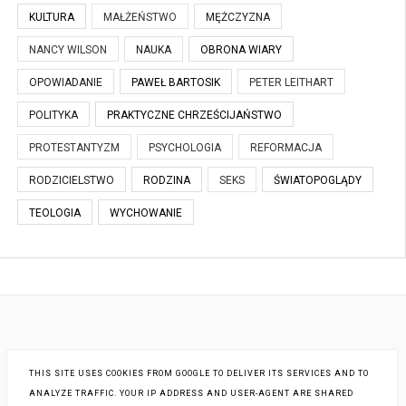
KULTURA
MAŁŻEŃSTWO
MĘŻCZYZNA
NANCY WILSON
NAUKA
OBRONA WIARY
OPOWIADANIE
PAWEŁ BARTOSIK
PETER LEITHART
POLITYKA
PRAKTYCZNE CHRZEŚCIJAŃSTWO
PROTESTANTYZM
PSYCHOLOGIA
REFORMACJA
RODZICIELSTWO
RODZINA
SEKS
ŚWIATOPOGLĄDY
TEOLOGIA
WYCHOWANIE
THIS SITE USES COOKIES FROM GOOGLE TO DELIVER ITS SERVICES AND TO
ANALYZE TRAFFIC. YOUR IP ADDRESS AND USER-AGENT ARE SHARED